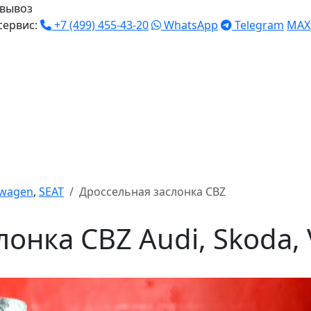
вывоз
сервис:
+7 (499) 455-43-20
WhatsApp
Telegram
MAX
swagen
,
SEAT
Дроссельная заслонка CBZ
онка CBZ Audi, Skoda, 