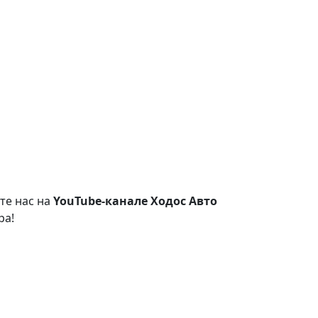
те нас на
YouTube-канале Ходос Авто
ра!