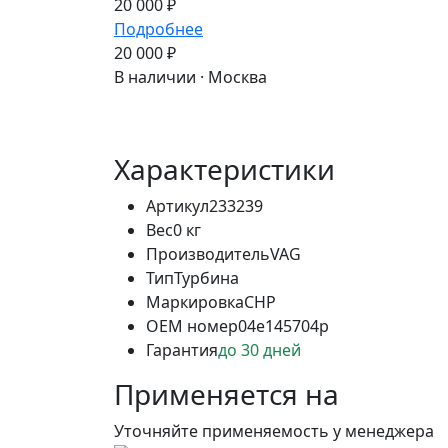
20 000 ₽
Подробнее
20 000 ₽
В наличии · Москва
Характеристики
Артикул
233239
Вес
0 кг
Производитель
VAG
Тип
Турбина
Маркировка
CHP
OEM номер
04e145704p
Гарантия
до 30 дней
Применяется на
Уточняйте применяемость у менеджера