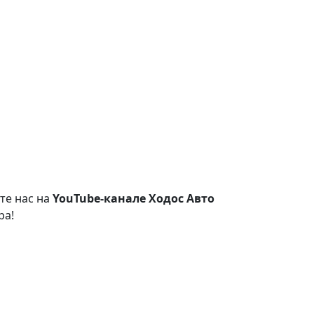
те нас на
YouTube-канале Ходос Авто
ра!