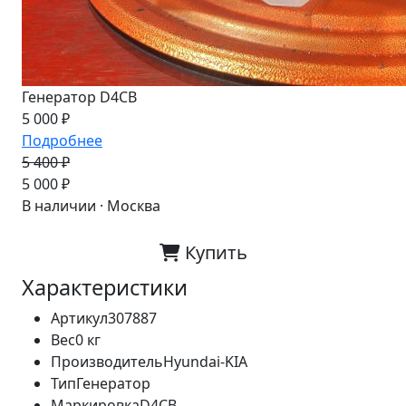
Генератор D4CB
5 000 ₽
Подробнее
5 400 ₽
-7%
5 000 ₽
В наличии · Москва
Купить
Характеристики
Артикул
307887
Вес
0 кг
Производитель
Hyundai-KIA
Тип
Генератор
Маркировка
D4CB