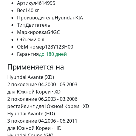
Артикул
4614995
Вес
140 кг
Производитель
Hyundai-KIA
Тип
Двигатель
Маркировка
G4GC
Объём
2.0 л
OEM номер
128Y123H00
Гарантия
до 180 дней
Применяется на
Hyundai Avante (XD)
2 поколение 04.2000 - 05.2003
для Южной Кореи · XD
2 поколение 06.2003 - 03.2006
рестайлинг для Южной Кореи · XD
Hyundai Avante (HD)
3 поколение 04.2006 - 06.2011
для Южной Кореи · HD
Hyundai Coupe (GK)